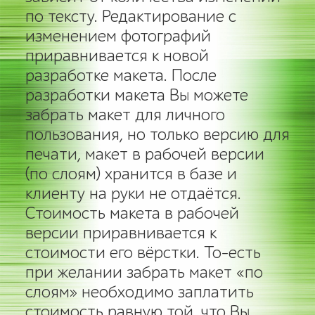
по тексту. Редактирование с
изменением фотографий
приравнивается к новой
разработке макета. После
разработки макета Вы можете
забрать макет для личного
пользования, но только версию для
печати, макет в рабочей версии
(по слоям) хранится в базе и
клиенту на руки не отдаётся.
Стоимость макета в рабочей
версии приравнивается к
стоимости его вёрстки. То-есть
при желании забрать макет «по
слоям» необходимо заплатить
стоимость равную той, что Вы