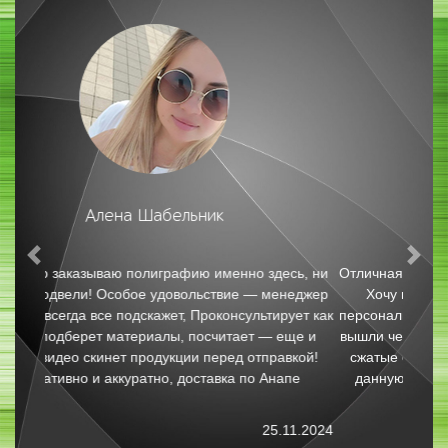
Юлия Ц.
Previous
Nex
Отличная типография и профессиональный сервис!
Хочу поблагодарить за качественную печать
персонализированных календарей. Картинки и текст
вышли четкими и насыщенными. Заказ выполнили в
сжатые сроки. С уверенностью рекомендую всем
данную типографию. Отдельная благодарность
Кристине