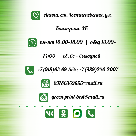
Анапа, ст. Гостагаевская, ул.
Колхозная, 3Б
пн—пт 10:00—18:00 | обед 13:00—
14:00 | сб, вс — выходной
+7(918)63‑69‑555
;
+7(989)240‑2007
89186369555@mail.ru
green-print-best@mail.ru