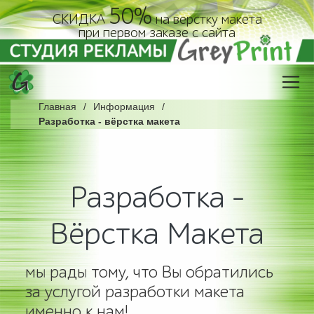
50%
СКИДКА
на верстку макета
при первом заказе с сайта
Главная
Информация
Разработка - вёрстка макета
Разработка -
Вёрстка Макета
мы рады тому, что Вы обратились
за услугой разработки макета
именно к нам!