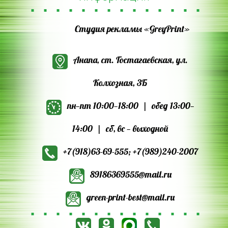
информация
Студия рекламы «GreyPrint»
Анапа, ст. Гостагаевская, ул.
Колхозная, 3Б
пн—пт 10:00—18:00 | обед 13:00—
14:00 | сб, вс — выходной
+7(918)63‑69‑555
;
+7(989)240‑2007
89186369555@mail.ru
green-print-best@mail.ru