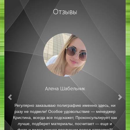
Отзывы
Юлия Ц.
Previous
Nex
Отличная типография и профессиональный сервис!
Хочу поблагодарить за качественную печать
персонализированных календарей. Картинки и текст
вышли четкими и насыщенными. Заказ выполнили в
сжатые сроки. С уверенностью рекомендую всем