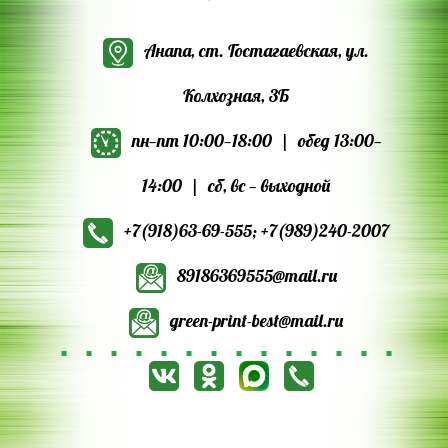
Студия рекламы «GreyPrint»
Анапа, ст. Гостагаевская, ул.
Колхозная, 3Б
пн—пт 10:00—18:00 | обед 13:00—
14:00 | сб, вс — выходной
+7(918)63‑69‑555
;
+7(989)240‑2007
89186369555@mail.ru
green-print-best@mail.ru