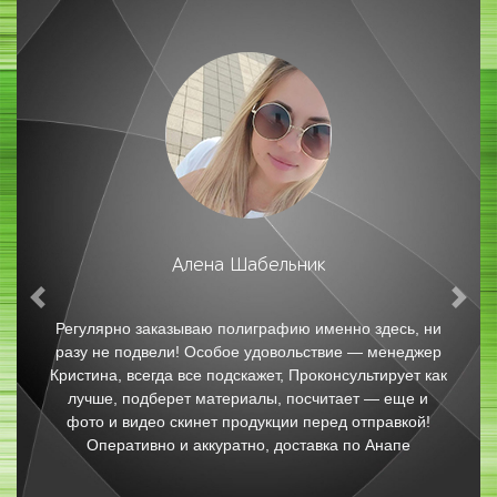
Юлия Ц.
Previous
Nex
десь, ни
Отличная типография и профессиональный сервис!
менеджер
Хочу поблагодарить за качественную печать
ирует как
персонализированных календарей. Картинки и текст
 еще и
вышли четкими и насыщенными. Заказ выполнили в
равкой!
сжатые сроки. С уверенностью рекомендую всем
напе
данную типографию. Отдельная благодарность
Кристине