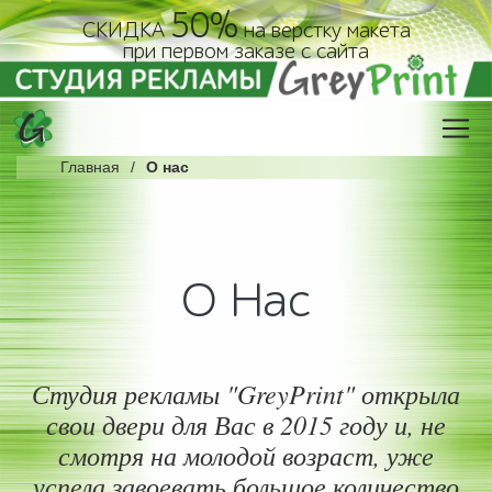
50%
СКИДКА
на верстку макета
при первом заказе с сайта
Главная
О нас
О Нас
Студия рекламы "GreyPrint" открыла
свои двери для Вас в 2015 году и, не
смотря на молодой возраст, уже
успела завоевать большое количество