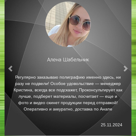
Юлия Ц.
Previous
Nex
Отличная типография и профессиональный сервис!
Хочу поблагодарить за качественную печать
персонализированных календарей. Картинки и текст
вышли четкими и насыщенными. Заказ выполнили в
сжатые сроки. С уверенностью рекомендую всем
данную типографию. Отдельная благодарность
Кристине
30.07.2024