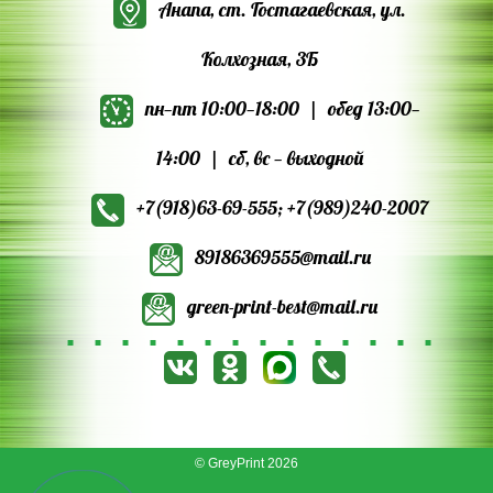
Анапа, ст. Гостагаевская, ул.
Колхозная, 3Б
пн—пт 10:00—18:00 | обед 13:00—
14:00 | сб, вс — выходной
+7(918)63‑69‑555
;
+7(989)240‑2007
89186369555@mail.ru
green-print-best@mail.ru
© GreyPrint 2026