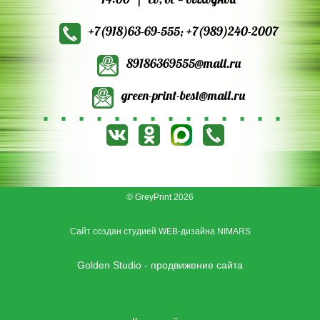
+7(918)63‑69‑555
;
+7(989)240‑2007
89186369555@mail.ru
green-print-best@mail.ru
© GreyPrint 2026
Сайт создан студией WEB-дизайна NIMARS
Golden Studio
- продвижение сайта