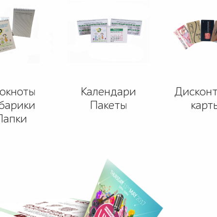
окноты
Календари
Дискон
барики
Пакеты
карт
Папки