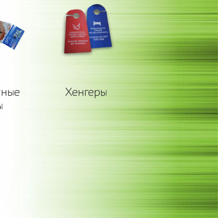
тные
Хенгеры
ы