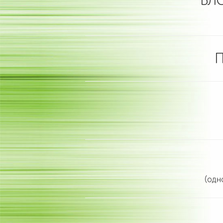
БЛО
П
(одн