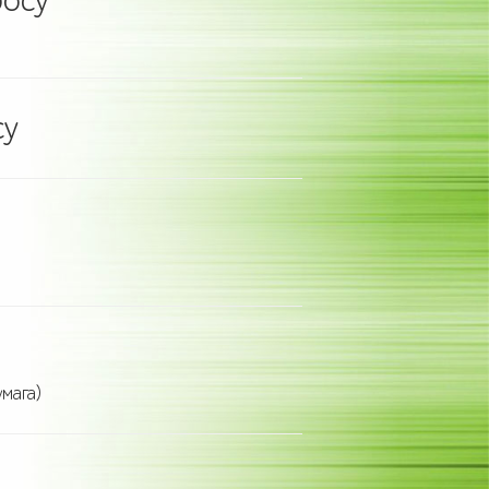
росу
су
мага)